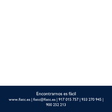
Encontrarnos es fácil
www.fiatc.es
|
fiatc@fiatc.es
|
917 015 757
|
933 270 945
|
900 252 213